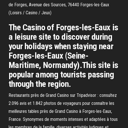
de Forges, Avenue des Sources, 76440 Forges-les-Eaux
(Loisirs / Casino / Jeux)
The Casino of Forges-les-Eaux is
a leisure site to discover during
your holidays when staying near
Forges-les-Eaux (Seine-
Maritime, Normandy).This site is
popular among tourists passing
through the region.
Restaurants près de Grand Casino sur Tripadvisor : consultez
2.096 avis et 1.842 photos de voyageurs pour connaître les
meilleures tables près de Grand Casino à Forges-les-Eaux,
France. Synonymes de moments intenses et adaptées à tous
les membres de la famille, diverses activités ludiques et