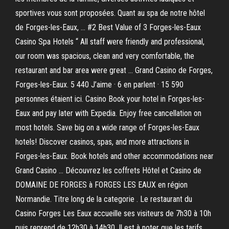
sportives vous sont proposées. Quant au spa de notre hôtel
de Forges-les-Eaux, … #2 Best Value of 3 Forges-les-Eaux
Casino Spa Hotels “ All staff were friendly and professional,
our room was spacious, clean and very comfortable, the
restaurant and bar area were great … Grand Casino de Forges,
Forges-les-Eaux. 5 440 J’aime · 6 en parlent · 15 590
personnes étaient ici. Casino Book your hotel in Forges-les-
Eaux and pay later with Expedia. Enjoy free cancellation on
most hotels. Save big on a wide range of Forges-les-Eaux
hotels! Discover casinos, spas, and more attractions in
Forges-les-Eaux. Book hotels and other accommodations near
Grand Casino … Découvrez les coffrets Hôtel et Casino de
DOMAINE DE FORGES à FORGES LES EAUX en région
Normandie. Titre long de la categorie . Le restaurant du
Casino Forges Les Eaux accueille ses visiteurs de 7h30 à 10h
puis reprend de 12h30 à 14h30. Il est à noter que les tarifs