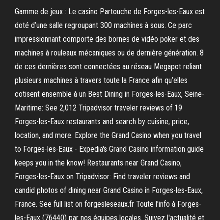
Gamme de jeux : Le casino Partouche de Forges-les-Eaux est
doté d’une salle regroupant 300 machines à sous. Ce parc
impressionnant comporte des bornes de vidéo poker et des
machines à rouleaux mécaniques ou de dernière génération. 8
de ces dernières sont connectées au réseau Megapot reliant
plusieurs machines à travers toute la France afin qu’elles
cotisent ensemble à un Best Dining in Forges-les-Eaux, Seine-
Maritime: See 2,012 Tripadvisor traveler reviews of 19
Forges-les-Eaux restaurants and search by cuisine, price,
location, and more. Explore the Grand Casino when you travel
to Forges-les-Eaux - Expedia's Grand Casino information guide
keeps you in the know! Restaurants near Grand Casino,
Forges-les-Eaux on Tripadvisor: Find traveler reviews and
candid photos of dining near Grand Casino in Forges-les-Eaux,
France. See full list on forgesleseaux.fr Toute l'info à Forges-
les-Eaux (76440) par nos équipes locales. Suivez l'actualité et