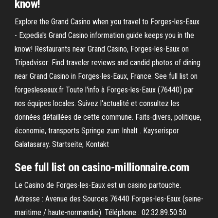
know!
Explore the Grand Casino when you travel to Forges-les-Eaux
- Expedia's Grand Casino information guide keeps you in the
know! Restaurants near Grand Casino, Forges-les-Eaux on
Tripadvisor: Find traveler reviews and candid photos of dining
near Grand Casino in Forges-les-Eaux, France. See full list on
forgesleseaux.fr Toute l'info à Forges-les-Eaux (76440) par
nos équipes locales. Suivez l'actualité et consultez les
données détaillées de cette commune. Faits-divers, politique,
économie, transports Springe zum Inhalt . Kayserispor
Galatasaray. Startseite; Kontakt
See full list on casino-millionnaire.com
Le Casino de Forges-les-Eaux est un casino partouche.
Adresse : Avenue des Sources 76440 Forges-les-Eaux (seine-
maritime / haute-normandie). Téléphone : 02.32.89.50.50