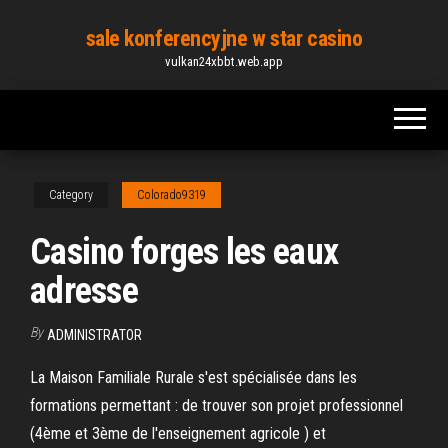
Skip
sale konferencyjne w star casino
to
vulkan24xbbt.web.app
the
content
Category
Colorado9319
Casino forges les eaux
adresse
By
ADMINISTRATOR
La Maison Familiale Rurale s'est spécialisée dans les
formations permettant : de trouver son projet professionnel
(4ème et 3ème de l'enseignement agricole ) et