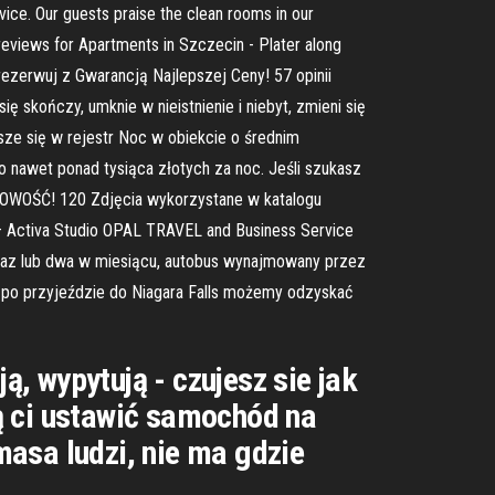
vice. Our guests praise the clean rooms in our
eviews for Apartments in Szczecin - Plater along
 rezerwuj z Gwarancją Najlepszej Ceny! 57 opinii
ę skończy, umknie w nieistnienie i niebyt, zmieni się
pisze się w rejestr Noc w obiekcie o średnim
o nawet ponad tysiąca złotych za noc. Jeśli szukasz
. NOWOŚĆ! 120 Zdjęcia wykorzystane w katalogu
 – Activa Studio OPAL TRAVEL and Business Service
2 Raz lub dwa w miesiącu, autobus wynajmowany przez
, po przyjeździe do Niagara Falls możemy odzyskać
, wypytują - czujesz sie jak
ą ci ustawić samochód na
asa ludzi, nie ma gdzie