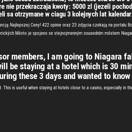
e nie przekraczaja kwoty: 5000 zl (jezeli pocho
eli sa otrzymane w ciagu 3 kolejnych lat kalenda
ancją Najlepszej Ceny! 422 opinie oraz 23 zdjęcia czekają na portalu B
ických.Město je spojeno se stejnojmenným sousedním městem Niagara Fa
sor members, I am going to Niagara fal
ill be staying at a hotel which is 30 mins
 during these 3 days and wanted to know
t. This is useful when staying at hotels close to a casino, especially in t