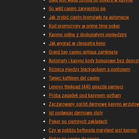
Go wild casino zarejestruj się
Jak zrobić ciasto kremówki na automacie
Kod promocyjny w prime time poker
Kasyno online z doskonałymi pieniędzmi
Jak wygrać w cleopatra keno
Grand bay casino antigua zamknięte
Automaty i kasyno kody bonusowe bez depoz
Różnica między blackjackiem a pontonem
Taniec kathleen del casino
Lenovo thinkpad t440 gniazda pamięci
Próba zagadek pod kasynem gotham
Zaczarowany ogród darmowe kasyno wrzuto
Igt podwajaj darmowe sloty
Poker po ciemnych zakładach
Czy w pobliżu bethesda maryland jest kasyno
Poker no casino da povoa