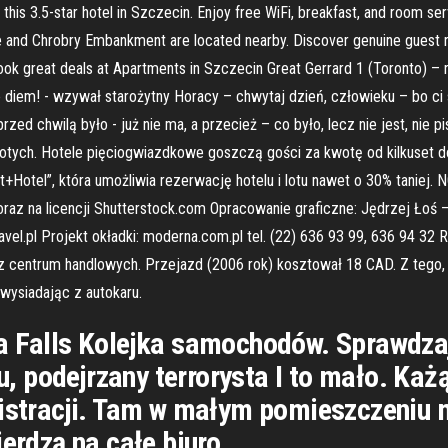
his 3.5-star hotel in Szczecin. Enjoy free WiFi, breakfast, and room ser
e and Chrobry Embankment are located nearby. Discover genuine guest r
- Book great deals at Apartments in Szczecin Great Gerrard 1 (Toronto) –
diem! - wzywał starożytny Horacy – chwytaj dzień, człowieku – bo ci si
zed chwilą było - już nie ma, a przecież – co było, lecz nie jest, nie 
 złotych. Hotele pięciogwiazdkowe goszczą gości za kwotę od kilkuset d
t+Hotel”, która umożliwia rezerwację hotelu i lotu nawet o 30% taniej
 oraz na licencji Shutterstock.com Opracowanie graficzne: Jędrzej Łoś
avel.pl Projekt okładki: moderna.com.pl tel. (22) 636 93 99, 636 94 3
o z centrum handlowych. Przejazd (2006 rok) kosztował 18 CAD. Z tego
wysiadając z autokaru.
a Falls Kolejka samochodów. Sprawdzają
 podejrzany terrorysta I to mało. Każ
nistracji. Tam w małym pomieszczeniu m
ierdzą na całe biuro.