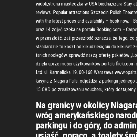
widok,strona miasteczka w USA biedna,szara Stay at t
reviews. Popular attractions Szczecin Polish Theatr
with the latest prices and availability – book now. 
oraz 14 zdjęć czeka na portalu Booking.com. - Carpe 
w przeszłość, zaś przeszłość oznacza, że tego, co pr
standardzie to koszt od kilkudziesięciu do kilkuset
tanich noclegów, sprawdź naszą ofertę pakietów „Lo
dzięki uprzejmości użytkowników portalu flickr.com
Ltd. ul. Karmelicka 19, 00-168 Warszawa www.opaltr
kasyna z Niagara Falls, odjeżdża z parkingu jedneg
15 CAD po zrealizowaniu voucheru, który dostajemy 
Na granicy w okolicy Niagar
wróg amerykańskiego narodu,
parkingu i do góry, do admi
usiąść, gorąco, a toalety śm