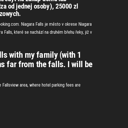
dza od jednej osoby), 25000 zl
rzowych.
ooking.com. Niagara Falls je město v okrese Niagara
lls, které se nachází na druhém břehu řeky, již v
ls with my family (with 1
 far from the falls. I will be
he Fallsview area, where hotel parking fees are