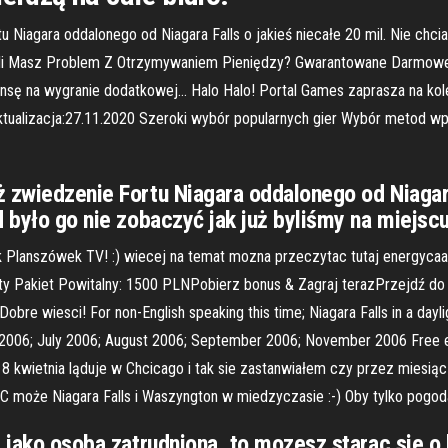
 Niagara oddalonego od Niagara Falls o jakieś niecałe 20 mil. Nie chci
, Jeśli Masz Problem Z Otrzymywaniem Pieniędzy? Gwarantowane Darmow
ansę na wygranie dodatkowej… Halo Halo! Portal Games zaprasza na kol
aktualizacja:27.11.2020 Szeroki wybór popularnych gier Wybór metod wp
 zwiedzenie Fortu Niagara oddalonego od Niagara 
d było go nie zobaczyć jak już byliśmy na miejscu
 Planszówek TV! :) wiecej na temat mozna przeczytac tutaj energycaasi
y Pakiet Powitalny: 1500 PLNPobierz bonus & Zagraj terazPrzejdź do E
e wiesci! For non-English speaking this time; Niagara Falls in a daylight 
une 2006; July 2006; August 2006; September 2006; November 2006 Free 
cs 18 kwietnia ląduje w Chcicago i tak sie zastanwiałem czy przez miesi
NYC może Niagara Falls i Waszyngton w miedzyczasie :-) Oby tylko pogo
- jako osoba zatrudniona, to mozesz starac sie o