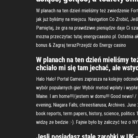
W planach na ten dzień mieliśmy też zwiedzenie Fortu
jak już byliśmy na miejscu. Navigation Co Zrobić
Pamiętaj, że gra na prawdziwe pieniądze daje Ci sz
mozna przeczytac tutaj energycaasino pl. Ostatnia 
bonus & Zagraj terazPrzejdź do Energy casino
W planach na ten dzień mieliśmy też
chciało mi się tam jechać, ale wsty
Halo Halo! Portal Games zaprasza na kolejny odcinek
wybór popularnych gier Wybór metod wpłaty i wypłat
Maine. I am home!!!/jestem w domu!!! Good news! / Dobr
evening; Niagara Falls; chreestianusa; Archives. J
book reports, term papers, history, science, politi
widzę ze bedzie :-). Fajnie było by zaliczyć tez o 
Jesli posiadasz stale zarobki w UK 