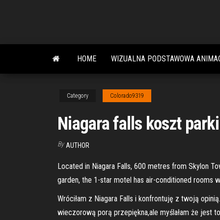
Skip
to
the
content
HOME
WIZUALNA PODSTAWOWA ANIMA
Category
Colorado9319
Niagara falls koszt park
By
AUTHOR
Located in Niagara Falls, 600 metres from Skylon Tow
garden, the 1-star motel has air-conditioned rooms wi
Wróciłam z Niagara Falls i konfrontuję z twoją opini
wieczorową porą przepiękna,ale myślałam że jest to 