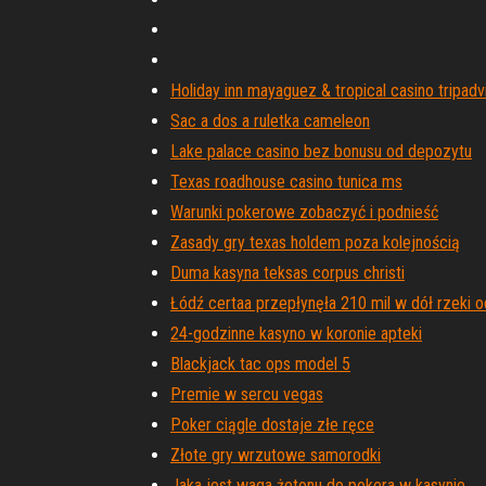
Holiday inn mayaguez & tropical casino tripadv
Sac a dos a ruletka cameleon
Lake palace casino bez bonusu od depozytu
Texas roadhouse casino tunica ms
Warunki pokerowe zobaczyć i podnieść
Zasady gry texas holdem poza kolejnością
Duma kasyna teksas corpus christi
Łódź certaa przepłynęła 210 mil w dół rzeki 
24-godzinne kasyno w koronie apteki
Blackjack tac ops model 5
Premie w sercu vegas
Poker ciągle dostaje złe ręce
Złote gry wrzutowe samorodki
Jaka jest waga żetonu do pokera w kasynie