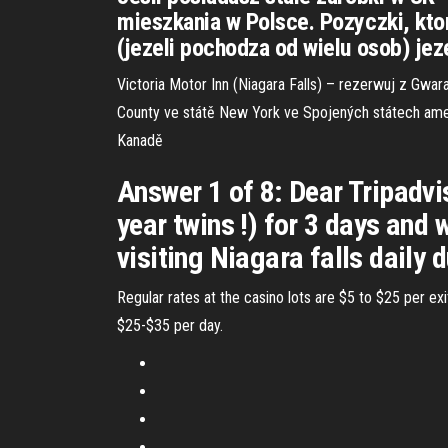
mieszkania w Polsce. Pozyczki, ktor
(jezeli pochodza od wielu osob) jez
Victoria Motor Inn (Niagara Falls) – rezerwuj z Gwar
County ve státě New York ve Spojených státech amer
Kanadě
Answer 1 of 8: Dear Tripadvi
year twins !) for 3 days and w
visiting Niagara falls daily
Regular rates at the casino lots are $5 to $25 per exi
$25-$35 per day.