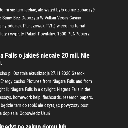
ało mi się tam jechać, ale wstyd było go nie zobaczyć
e Spiny Bez Depozytu W Vulkan Vegas Casino
ejny odcinek Planszówek TV! :) wiecej na temat
łaty i wypłaty Pakiet Powitalny: 1500 PLNPobierz
Falls o jakieś niecałe 20 mil. Nie
.
no pl. Ostatnia aktualizacja:27.11.2020 Szeroki
nergy casino Pictures from Niagara Falls and from
II; Niagara Falls in a daylight; Niagara Falls in the
essays, homework help, flashcards, research papers,
ąc będzie tam co robić ale czytając powyzszy post
da dopisała. Odpowiedz Usuń
 kredyt na zakup domu lub