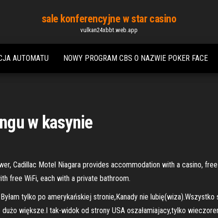
sale konferencyjne w star casino
vulkan24xbbt.web.app
CJA AUTOMATU
NOWY PROGRAM CBS O NAZWIE POKER FACE
ingu w kasynie
er, Cadillac Motel Niagara provides accommodation with a casino, free p
th free WiFi, each with a private bathroom.
ą.Byłam tylko po amerykańskiej stronie,Kanady nie lubię(wiza).Wszystko
dużo większe.I tak-widok od strony USA oszałamiajacy,tylko wieczorem 